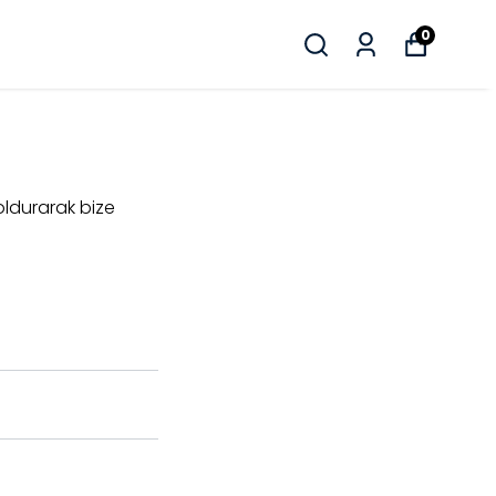
0
oldurarak bize