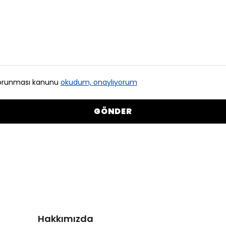
n korunması kanunu
okudum, onaylıyorum
GÖNDER
Hakkımızda