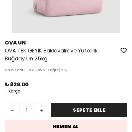
OVA UN
OVA TEK GEYİK Baklavalık ve Yufkalık
Buğday Un 25kg
Ürün Kodu
:
Tek Geyik-Kağıt [25]
₺ 829.00
+ Kargo
SEPETE EKLE
HEMEN AL